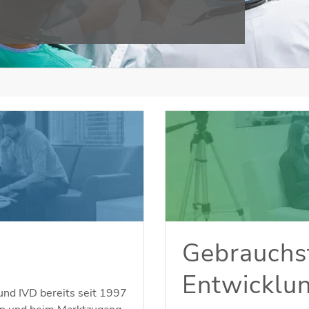
Gebrauchst
Entwicklu
und IVD bereits seit 1997