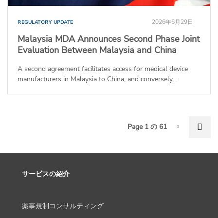
2026年6月29日
REGULATORY UPDATE
Malaysia MDA Announces Second Phase Joint
Evaluation Between Malaysia and China
A second agreement facilitates access for medical device
manufacturers in Malaysia to China, and conversely,...
P
Nex
Page 1 の 61
Page-1
サービスの紹介
薬事規制コンサルティング