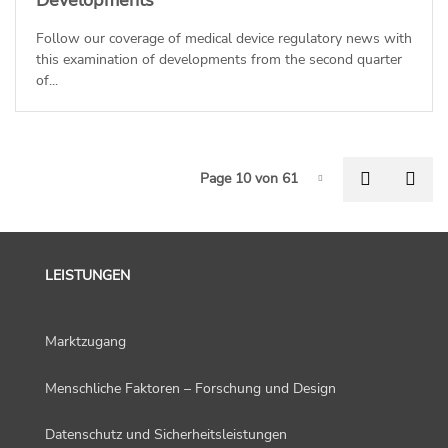
Follow our coverage of medical device regulatory news with
this examination of developments from the second quarter
of...
P
Previous
Nex
Page 10 von 61
Page-10
LEISTUNGEN
Marktzugang
Menschliche Faktoren – Forschung und Design
Datenschutz und Sicherheitsleistungen