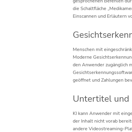
gesprochenen Befehlen durc
die Schaltfläche „Medikam
Einscannen und Erläutern vo
Gesichtserken
Menschen mit eingeschränkt
Moderne Gesichtserkennungs
den Anwender zugänglich ma
Gesichtserkennungssoftwar
geöffnet und Zahlungen bewi
Untertitel und
KI kann Anwender mit einge
der Inhalt nicht vorab bere
andere Videostreaming-Plat