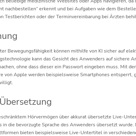
h beliebige medizinische Websites oder Apps navigieren, da 
ent nachbestellen“ erkennt und bei Aufgaben wie dem Bestel
n Testberichten oder der Terminvereinbarung bei Ärzten behilfl
nung
er Bewegungsfähigkeit können mithilfe von KI sicher auf elek
technologie kann das Gesicht des Anwenders auf sichere Art
chen, ohne dass dieser ein Passwort eingeben muss. Mit der
e von Apple werden beispielsweise Smartphones entsperrt, 
lligt.
 Übersetzung
schränktem Hörvermögen über akkurat übersetzte Live-Untert
its in die bevorzugte Sprache des Anwenders übersetzt wurde.
tformen bieten beispielsweise Live-Untertitel in verschieden