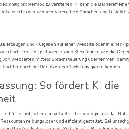
oinhalt problemlos zu verstehen. KI kann die Barrierefreihei
 lokalisierte oder weniger verbreitete Sprachen und Dialekte 
alte erzeugen und Aufgaben auf einer Website oder in einer A
 erleichtern. Beispielsweise kann KI Aufgaben wie die Gener
g von Webseiten mittels Sprachsteuerung übernehmen, dami
 leichter durch die Benutzeroberfläche navigieren können.
sung: So fördert KI die
heit
eit mit fortschrittlicher und virtueller Technologie, die das Nu
en Ressourcen reibungsloser und effizient gestaltet. Bei uns
on und Unzufriedenheit sorgen. So kann es z. B. vorkommen, das