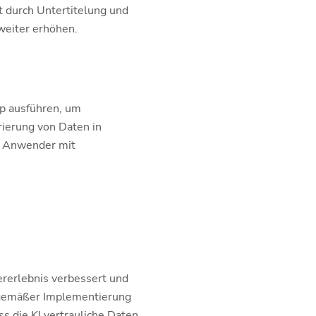
t durch Untertitelung und
weiter erhöhen.
pp ausführen, um
ierung von Daten in
t Anwender mit
tzererlebnis verbessert und
achgemäßer Implementierung
s die KI vertrauliche Daten