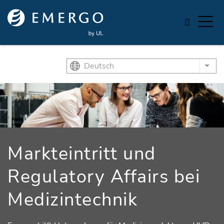
Skip to main content
Deutsch
List
Markteintritt und
Regulatory Affairs bei
Medizintechnik