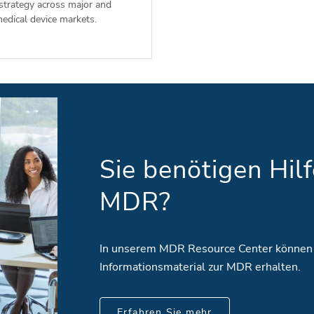
 strategy across major and
edical device markets.
Sie benötigen Hil
MDR?
In unserem MDR Resource Center können
Informationsmaterial zur MDR erhalten.
Erfahren Sie mehr