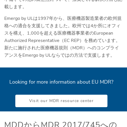
載します。
Emergo by ULは1997年から、医療機器製造業者の欧州規
格への適合を支援してきました。欧州では4か所にオフィ
スを構え、1,000を超える医療機器事業者のEuropean
Authorized Representative（EC REP）を務めています。
新たに施行された医療機器規則（MDR）へのコンプライ
アンスをEmergo by ULならではの方法で支援します。
Looking for more information about EU MDR?
Visit our MDR resource center
MDDからMDR 2017/745への