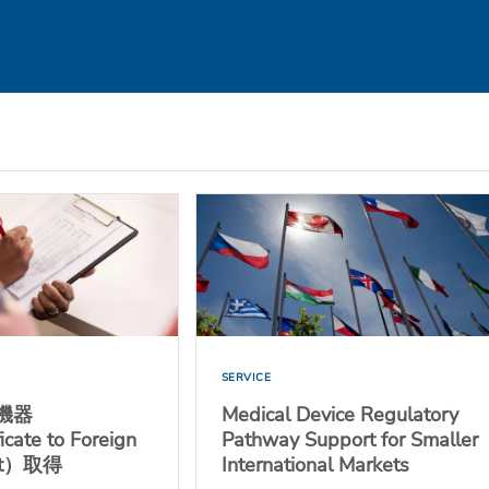
SERVICE
機器
Medical Device Regulatory
cate to Foreign
Pathway Support for Smaller
nt）取得
International Markets