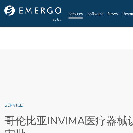
Skip to main content
Services
Software
News
Resou
SERVICE
哥伦比亚INVIMA医疗器