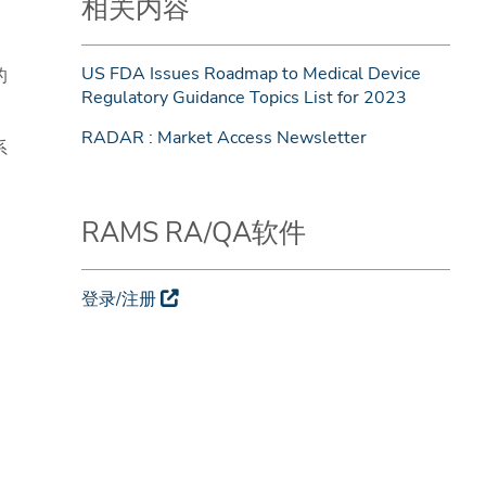
相关内容
US FDA Issues Roadmap to Medical Device
的
Regulatory Guidance Topics List for 2023
RADAR : Market Access Newsletter
系
RAMS RA/QA软件
登录/注册