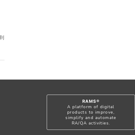
到
RAMS®
A platform of digital
products to improve,
simplify and automate
RA/QA activities.