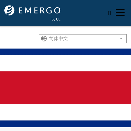
Skip to main content
简体中文
List