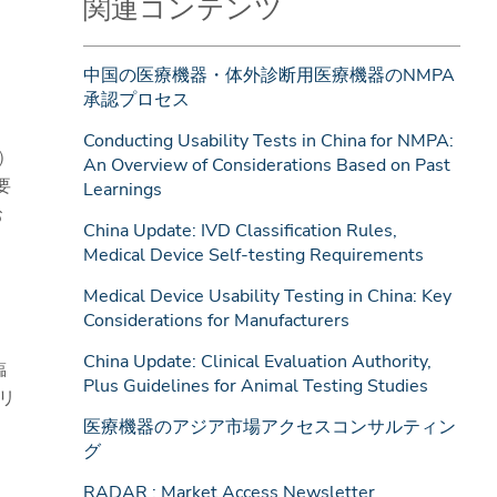
関連コンテンツ
中国の医療機器・体外診断用医療機器のNMPA
承認プロセス
Conducting Usability Tests in China for NMPA:
）
An Overview of Considerations Based on Past
要
Learnings
お
China Update: IVD Classification Rules,
Medical Device Self-testing Requirements
Medical Device Usability Testing in China: Key
Considerations for Manufacturers
China Update: Clinical Evaluation Authority,
臨
Plus Guidelines for Animal Testing Studies
リ
医療機器のアジア市場アクセスコンサルティン
グ
RADAR : Market Access Newsletter