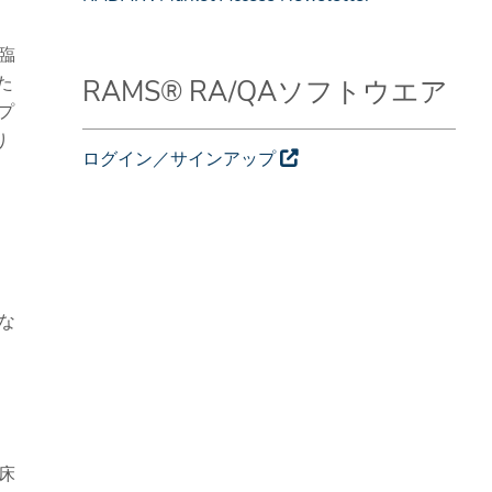
臨
た
RAMS® RA/QAソフトウエア
プ
り
ログイン／サインアップ
な
床