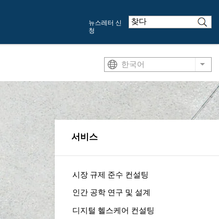
뉴스레터 신
청
한국어
List
서비스
시장 규제 준수 컨설팅
인간 공학 연구 및 설계
디지털 헬스케어 컨설팅