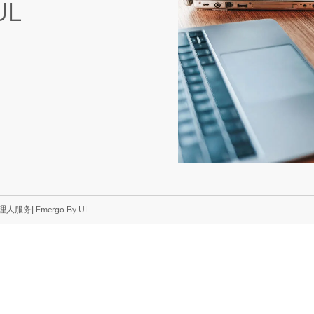
UL
| Emergo By UL