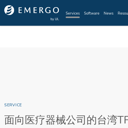
Skip to main content
Services
Software
News
Resou
SERVICE
面向医疗器械公司的台湾TF