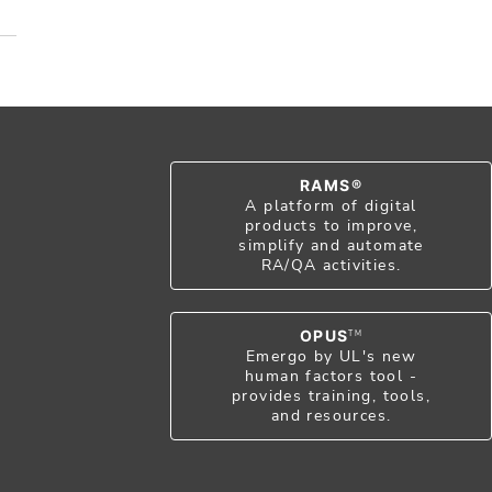
RAMS®
A platform of digital
products to improve,
simplify and automate
RA/QA activities.
OPUS
TM
Emergo by UL's new
human factors tool -
provides training, tools,
and resources.