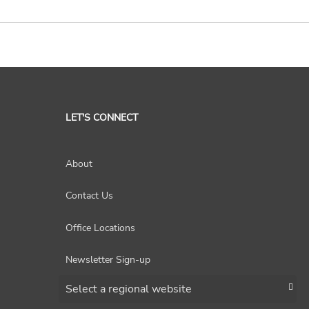
LET'S CONNECT
About
Contact Us
Office Locations
Newsletter Sign-up
Choose a region