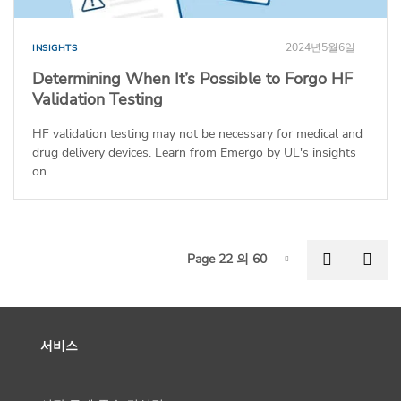
2024년5월6일
INSIGHTS
Determining When It’s Possible to Forgo HF
Validation Testing
HF validation testing may not be necessary for medical and
drug delivery devices. Learn from Emergo by UL's insights
on...
P
Previous
Nex
Page 22 의 60
Page-22
서비스