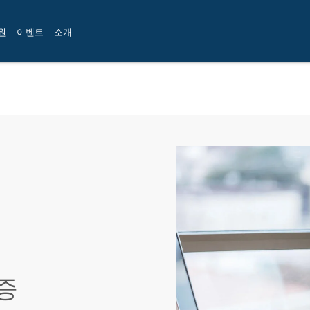
원
이벤트
소개
증