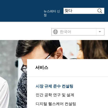
뉴스레터 신
청
한국어
List
서비스
시장 규제 준수 컨설팅
인간 공학 연구 및 설계
디지털 헬스케어 컨설팅