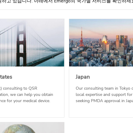
원하고 있습니다. 아래에서 Emergo의 국가별 서비스를 확인하세
tates
Japan
) consulting to QSR
Our consulting team in Tokyo d
tion, we can help you obtain
local expertise and support fo
ce for your medical device.
seeking PMDA approval in Jap