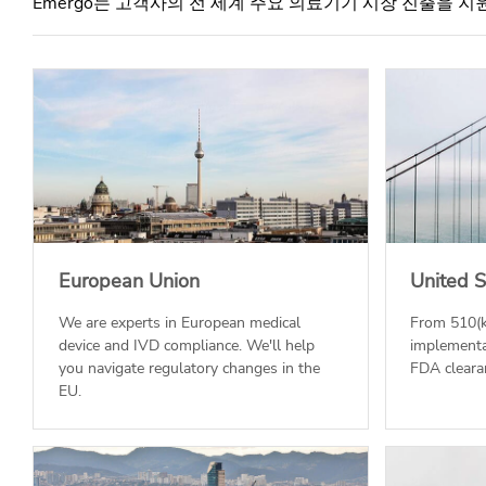
Emergo는 고객사의 전 세계 주요 의료기기 시장 진출을 지
European Union
United S
We are experts in European medical
From 510(k
device and IVD compliance. We'll help
implementa
you navigate regulatory changes in the
FDA clearan
EU.