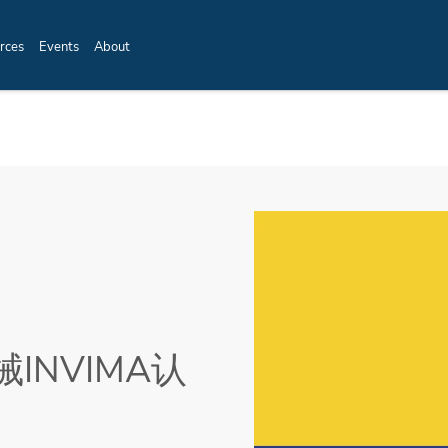
rces
Events
About
INVIMA认