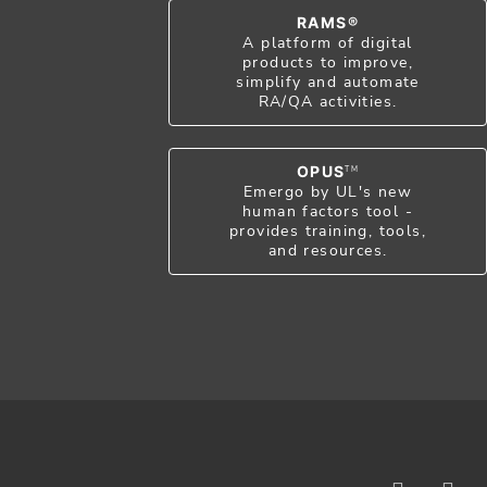
RAMS®
A platform of digital
products to improve,
simplify and automate
RA/QA activities.
OPUS
TM
Emergo by UL's new
human factors tool -
provides training, tools,
and resources.