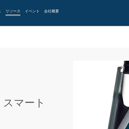
ス
リソース
イベント
会社概要
rt：スマート