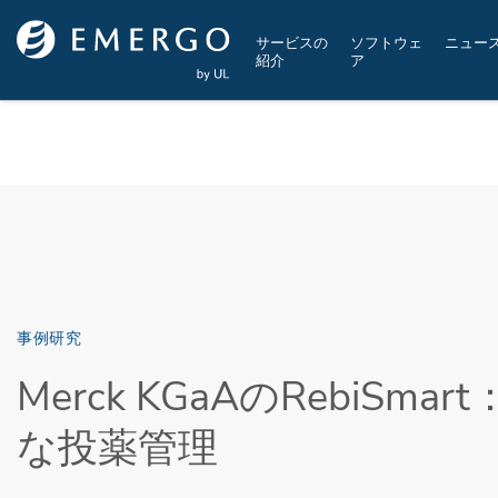
Skip to main content
サービスの
ソフトウェ
ニュー
紹介
ア
事例研究
Merck KGaAのRebiSma
な投薬管理